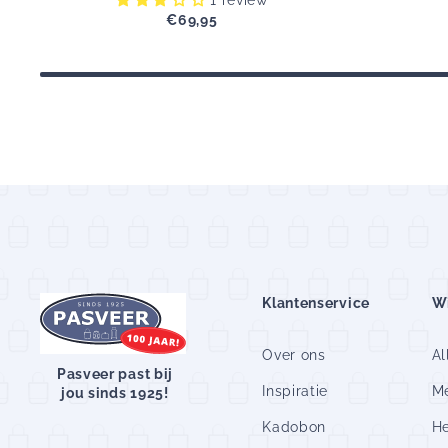
€69,95
Originele
prijs
Klantenservice
W
Over ons
Al
Pasveer past bij
Inspiratie
M
jou sinds 1925!
Kadobon
H