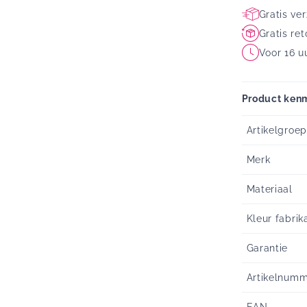
Gratis ve
Gratis re
Voor 16 u
Product ken
Artikelgroep
Merk
Materiaal
Kleur fabrik
Garantie
Artikelnum
EAN