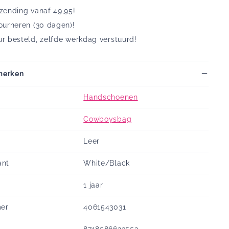
rzending vanaf 49,95!
tourneren (30 dagen)!
ur besteld, zelfde werkdag verstuurd!
merken
Handschoenen
Cowboysbag
Leer
ant
White/Black
1 jaar
mer
4061543031
8718586623552