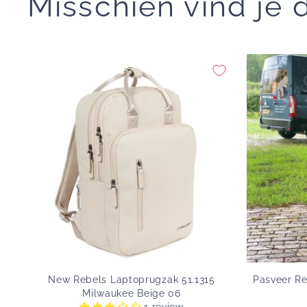
Misschien vind je d
New Rebels Laptoprugzak 51.1315
Pasveer R
Milwaukee Beige 06
1 review