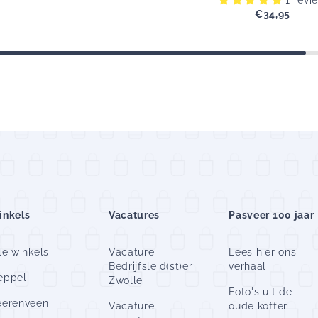
€34,95
Originel
prijs
inkels
Vacatures
Pasveer 100 jaar
le winkels
Vacature
Lees hier ons
Bedrijfsleid(st)er
verhaal
eppel
Zwolle
Foto's uit de
eerenveen
Vacature
oude koffer