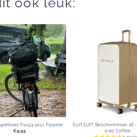
it ook leuk:
egenhoes Pas53.1001 Pasveer
SUITSUIT Beschermhoes AF-
€9,95
Originele
Iced Coffee
prijs
1 revi