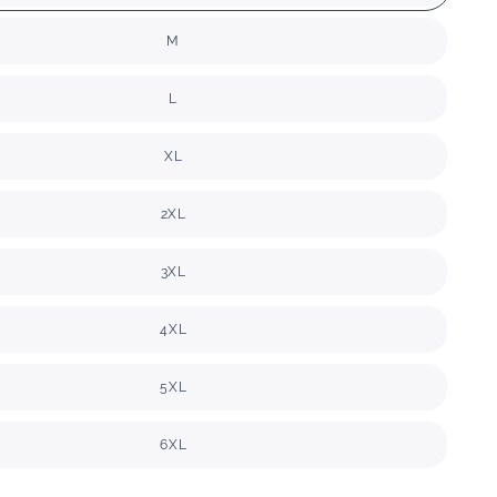
M
L
XL
2XL
3XL
4XL
5XL
6XL