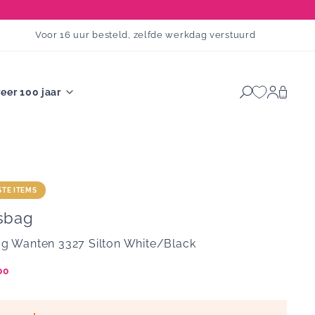
5
Voor 16 uur besteld, zelfde werkdag verstuurd
eer 100 jaar
Bekijk
Inloggen
winkel
STE ITEMS
sbag
 Wanten 3327 Silton White/Black
ngsprijs
00