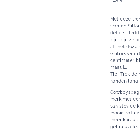
Met deze tre
wanten Silto
details. Tedd
zijn, zijn ze
af met deze 
omtrek van 1
centimeter b
maat L.
Tip! Trek de
handen lang 
Cowboysbag i
merk met een 
van stevige k
mooie natuurl
meer karakte
gebruik alle