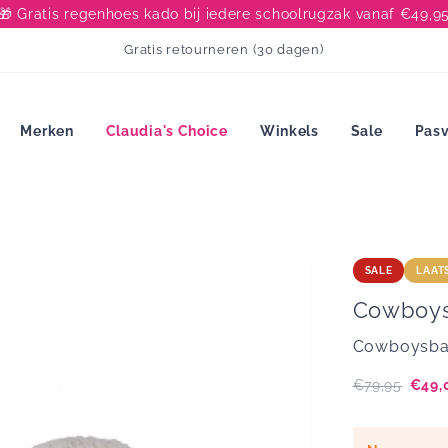
🎁 Gratis regenhoes kado bij iedere schoolrugzak vanaf €49,9
Gratis retourneren (30 dagen)
Merken
Claudia's Choice
Winkels
Sale
Pasv
SALE
LAAT
Cowboy
Cowboysbag
Originele
€79,95
Korti
€49,
prijs