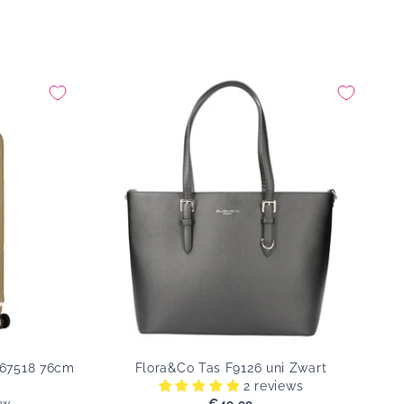
67518 76cm
Flora&Co Tas F9126 uni Zwart
Ch
2 reviews
ew
€49,99
Originele