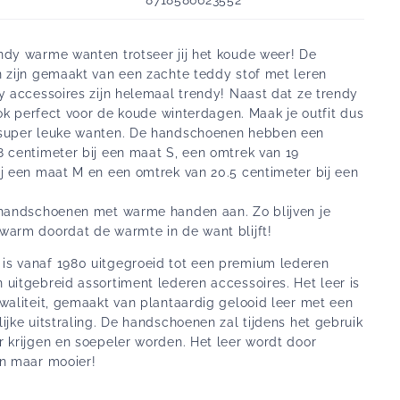
ndy warme wanten trotseer jij het koude weer! De
n zijn gemaakt van een zachte teddy stof met leren
y accessoires zijn helemaal trendy! Naast dat ze trendy
 ook perfect voor de koude winterdagen. Maak je outfit dus
super leuke wanten. De handschoenen hebben een
8 centimeter bij een maat S, een omtrek van 19
ij een maat M en een omtrek van 20.5 centimeter bij een
 handschoenen met warme handen aan. Zo blijven je
warm doordat de warmte in de want blijft!
s vanaf 1980 uitgegroeid tot een premium lederen
uitgebreid assortiment lederen accessoires. Het leer is
waliteit, gemaakt van plantaardig gelooid leer met een
ijke uitstraling. De handschoenen zal tijdens het gebruik
r krijgen en soepeler worden. Het leer wordt door
en maar mooier!